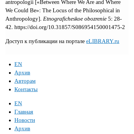
antropologii [«Between Where We Are and Where
We Could Be»: The Locus of the Philosophical in
Anthropology].
Etnograficheskoe obozrenie
5: 28-
42. https://doi.org/10.31857/S086954150001475-2
Доступ к публикации на портале
eLIBRARY.ru
EN
Архив
Авторам
Контакты
EN
Главная
Новости
Архив