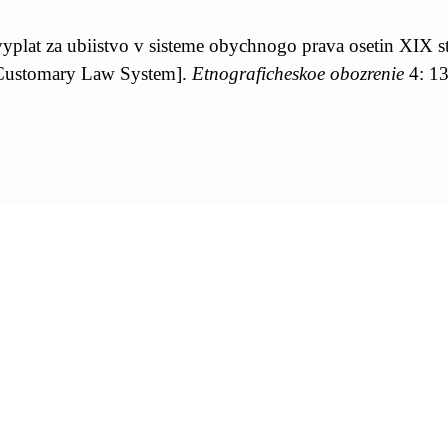
yplat za ubiistvo v sisteme obychnogo prava osetin XIX s
n Customary Law System].
Etnograficheskoe obozrenie
4: 13