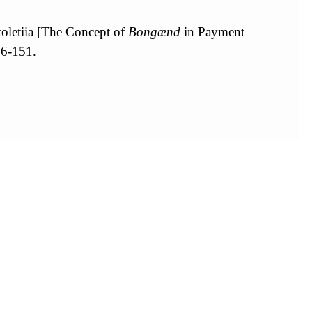
toletiia [The Сoncept of
Bongænd
in Payment
6-151.