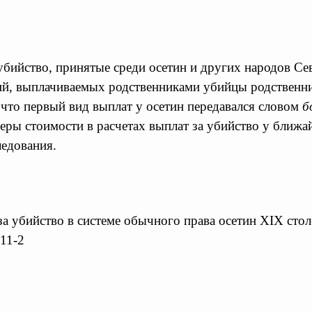
убийство, принятые среди осетин и других народов Се
ий, выплачиваемых родственниками убийцы родственни
 что первый вид выплат у осетин передавался словом
б
меры стоимости в расчетах выплат за убийство у ближ
ледования.
за убийство в системе обычного права осетин XIX сто
411-2