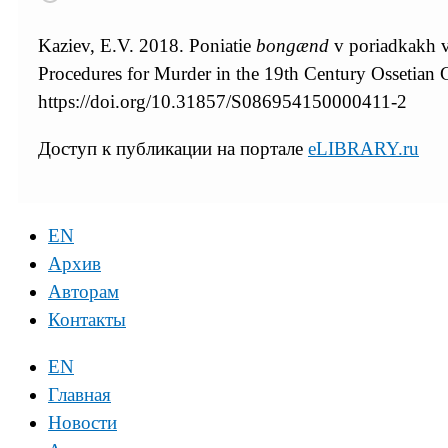
Kaziev, E.V. 2018. Poniatie
bongænd
v poriadkakh v
Procedures for Murder in the 19th Century Ossetia
https://doi.org/10.31857/S086954150000411-2
Доступ к публикации на портале
eLIBRARY.ru
EN
Архив
Авторам
Контакты
EN
Главная
Новости