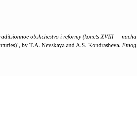
raditsionnoe obshchestvo i reformy (konets XVIII — nacha
nturies)], by T.A. Nevskaya and A.S. Kondrasheva.
Etnogr