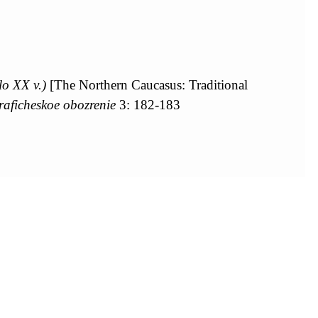
lo XX v.)
[The Northern Caucasus: Traditional
aficheskoe obozrenie
3: 182-183