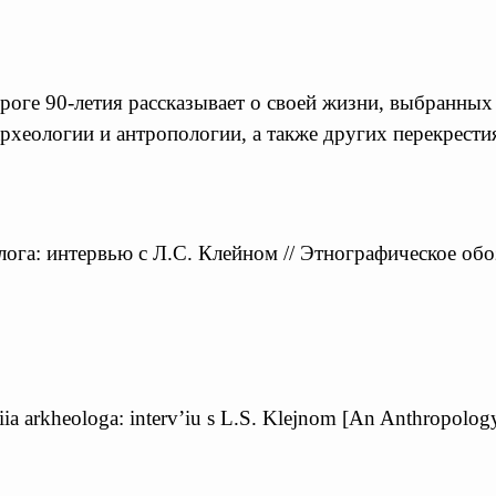
оге 90-летия рассказывает о своей жизни, выбранных 
 археологии и антропологии, а также других перекрест
ога: интервью с Л.С. Клейном // Этнографическое обо
iia arkheologa: interv’iu s L.S. Klejnom [An Anthropology